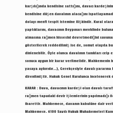
karşılığında kendisine sattığını, davacı kardeşin
kendisine düşen davalının alacağını ispatlayamadı
dolayı menfi tespit istemine ilişkindir. Kural ola
yaptıklarını, davacının Beypınarı mevkiinde buluna
almasına rağmen hissesini devretmediğini savuna
gösterilerek reddedilmiş ise de, somut olayda b
dinlenebilir. Öyle olunca davalının tanıkları celp 
sonuca uygun bir karar verilmelidir. Mahkemenin b
yasaya aykırıdır…), Gerekçesiyle davalı yararına
direnilmiştir. Hukuk Genel Kurulunca incelenerek 
KARAR : Dava, davacının kardeşi olan davalı tarafından, miras paylaşımı sırasında davacıya düşen hissenin haricen kendisine satıldığı, satış bedelinin ödenmesine rağmen tapudaki devir işlemlerinin yapılmadığı ileri sürülerek ödenen satış bedelinin tahsili için yapılan icra takibi sebebiyle borçlu olmadığının tespiti isteminden ibarettir. Mahkemece, davanın kabulüne dair verilen karar, davalının temyizi üzerine Özel Dairece, yukarda açıklanan sebeplerle davalı yararına bozulmuştur. Mahkemece, 6100 Sayılı Hukuk Muhakemeleri Kanunu’nun sistematiği ve kanun gerekçesinde açıklandığı üzere Kanun’da belirtilen sürelerden sonra davada yeni delil sunulmasının yasak olduğunun kural olarak benimsenmesi karşısında; davaya cevap vermeyen davalının ön inceleme duruşmasında vaki olan tanık dinletme talebinin kanuni süreye riayet edilmediğinden reddinin gerektiği, ayrıca davalı ispat yükü kendisine ait olan menfi tespit davasında süresinde ileri sürmediği, tanık delili dışında bir delil sunamayarak takip konusu alacağını kanıtlayamadığı gerekçesiyle önceki kararda direnilmiştir. Direnme kararını, davalı vekili temyize getirmiştir. Direnme yoluyla Hukuk Genel Kurulu önüne gelen uyuşmazlık; borçlu tarafından açılan menfi tespit davasında usulüne uygun tebligata rağmen ön inceleme duruşmasından önce davaya cevap vermeyen ve delil bildirmeyen, ön inceleme duruşmasında delil olarak sadece icra dosyası ve tanık deliline dayanan davalı alacaklının, ön inceleme duruşmasında tanık deliline dayanıp dayanamayacağı ve ön inceleme duruşmasından sonra bildirdiği tanıkların dinlenilmesinin gerekip gerekmediği noktasında toplanmaktadır. Öncelikle, konu ile ilgili yasal düzenlenmelerin incelenmesi gerekir. Anayasanın 90. maddesinin beşinci fıkra hükmü uyarınca, milletlerarası andlaşma hükümlerinin esas alınacak olması sebebiyle ilk olarak belirtilmesi gerekir ki; Avrupa İnsan Hakları Sözleşmesi (AİHS)’nin 6. maddesinde düzenlenen adil yargılanma hakkının en önemli unsurlarından bir tanesi de yargılamanın “makul bir süre içinde” bitirilmesi ilkesidir. Bu bağlamda, Avrupa İnsan Hakları Mahkemesi (AİHM), devletlerin yasal sistemlerini mahkemelerin 6. maddede yer alan şartlara, makul bir sürede yargılama dahil olmak üzere uyacak şekilde düzenlemek ile görevli olduğunu belirtmiştir (AİHM, Zimmerman ve Steiner –İsviçre, 13 Temmuz 1983, 29. paragraf). Bir davaya taraf olan herkesin karşı taraf karşısında kendisini önemli bir dezavantajlı konumda bırakmayacak şartlarda, iddialarını mahkemeye sunabilmesi için makul bir fırsata sahip olabilmelidir (AİHM, De Haes ve Gijsels-Belçika, 24 Şubat 1997). Tarafların gösterilen tüm delillerden haberdar olması ve görüş bildirebilmesi de adil yargılanma hakkı kapsamında gözetilmesi gereken ilke olarak belirtilmiştir (AİHM, Borgers-Belçika, 30 Ekim 1991). Anayasanın 141. maddesinde de “davaların en az giderle ve mümkün olan süratle sonuçlandırılması yargının görevidir” denilmek suretiyle davaların makul bir süre içerisinde bitirilmesi gerekliliği açıkça düzenlenmiştir. Açıklanan bu ilkelere paralel olarak 6100 Sayılı Hukuk Muhake