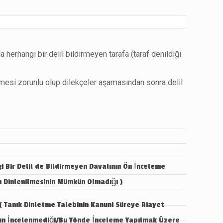
erhangi bir delil bildirmeyen tarafa (taraf denildiği
lmesi zorunlu olup dilekçeler aşamasından sonra delil
 Bir Delil de Bildirmeyen Davalının Ön İnceleme
ın Dinlenilmesinin Mümkün Olmadığı )
Tanık Dinletme Talebinin Kanuni Süreye Riayet
nın İncelenmediği/Bu Yönde İnceleme Yapılmak Üzere