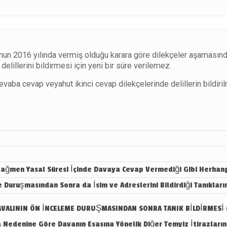
un 2016 yılında vermiş olduğu karara göre dilekçeler aşamasında h
lillerini bildirmesi için yeni bir süre verilemez.
vaba cevap veyahut ikinci cevap dilekçelerinde delillerin bildiri
Rağmen Yasal Süresi İçinde Davaya Cevap Vermediği Gibi Herhangi
e Duruşmasından Sonra da İsim ve Adreslerini Bildirdiği Tanıklar
AVALININ ÖN İNCELEME DURUŞMASINDAN SONRA TANIK BİLDİRMESİ ( 
 Nedenine Göre Davanın Esasına Yönelik Diğer Temyiz İtirazları