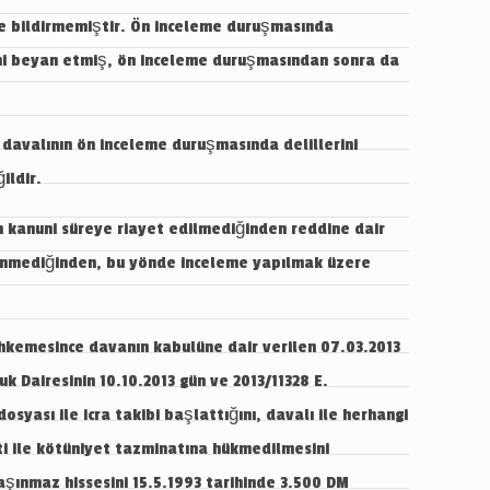
 de bildirmemiştir. Ön inceleme duruşmasında
rini beyan etmiş, ön inceleme duruşmasından sonra da
 davalının ön inceleme duruşmasında delillerini
ildir.
 kanuni süreye riayet edilmediğinden reddine dair
elenmediğinden, bu yönde inceleme yapılmak üzere
ahkemesince davanın kabulüne dair verilen 07.03.2013
uk Dairesinin 10.10.2013 gün ve 2013/11328 E.
osyası ile icra takibi başlattığını, davalı ile herhangi
iti ile kötüniyet tazminatına hükmedilmesini
aşınmaz hissesini 15.5.1993 tarihinde 3.500 DM