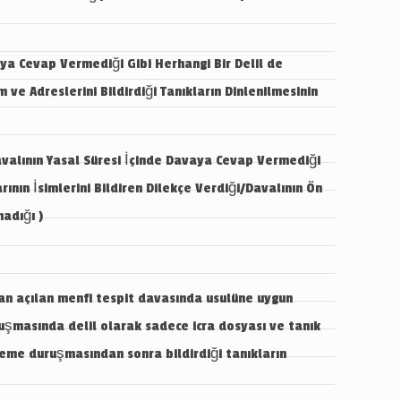
a Cevap Vermediği Gibi Herhangi Bir Delil de
e Adreslerini Bildirdiği Tanıkların Dinlenilmesinin
alının Yasal Süresi İçinde Davaya Cevap Vermediği
ının İsimlerini Bildiren Dilekçe Verdiği/Davalının Ön
madığı )
an açılan menfi tespit davasında usulüne uygun
masında delil olarak sadece icra dosyası ve tanık
eme duruşmasından sonra bildirdiği tanıkların