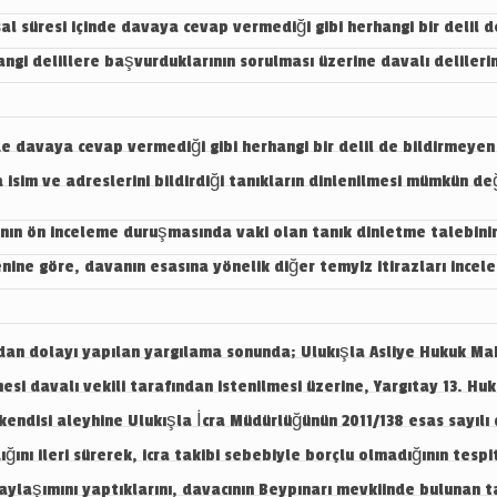
sal süresi içinde davaya cevap vermediği gibi herhangi bir delil
angi delillere başvurduklarının sorulması üzerine davalı delile
e davaya cevap vermediği gibi herhangi bir delil de bildirmeyen
sim ve adreslerini bildirdiği tanıkların dinlenilmesi mümkün değ
n ön inceleme duruşmasında vaki olan tanık dinletme talebinin
nine göre, davanın esasına yönelik diğer temyiz itirazları inc
ndan dolayı yapılan yargılama sonunda; Ulukışla Asliye Hukuk M
mesi davalı vekili tarafından istenilmesi üzerine, Yargıtay 13. Huk
 kendisi aleyhine Ulukışla İcra Müdürlüğünün 2011/138 esas sayılı d
ığını ileri sürerek, icra takibi sebebiyle borçlu olmadığının tesp
aylaşımını yaptıklarını, davacının Beypınarı mevkiinde bulunan t