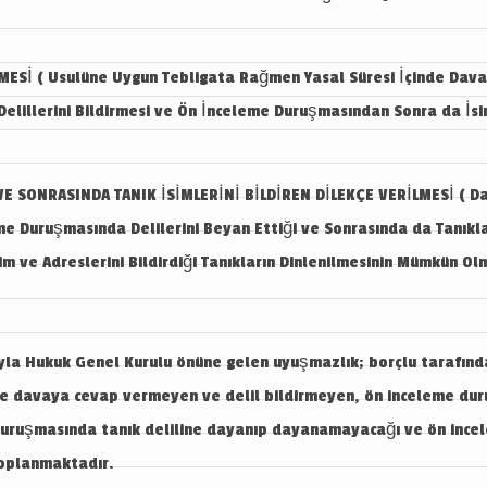
ESİ ( Usulüne Uygun Tebligata Rağmen Yasal Süresi İçinde Davay
lillerini Bildirmesi ve Ön İnceleme Duruşmasından Sonra da İsim v
E SONRASINDA TANIK İSİMLERİNİ BİLDİREN DİLEKÇE VERİLMESİ ( Dav
eme Duruşmasında Delilerini Beyan Ettiği ve Sonrasında da Tanıklar
im ve Adreslerini Bildirdiği Tanıkların Dinlenilmesinin Mümkün Ol
uyla Hukuk Genel Kurulu önüne gelen uyuşmazlık; borçlu tarafınd
 davaya cevap vermeyen ve delil bildirmeyen, ön inceleme duruş
 duruşmasında tanık deliline dayanıp dayanamayacağı ve ön incel
toplanmaktadır.