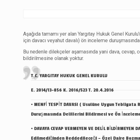
Aşağıda tamamı yer alan Yargıtay Hukuk Genel Kurulu’n
için davacı veyahut davalı) ön inceleme duruşmasında de
Bu nedenle dilekçeler aşamasında yani dava, cevap, ce
bildirilmesine olanak yoktur.
T.C. YARGITAY HUKUK GENEL KURULU
E. 2014/13-856 K. 2016/523 T. 20.4.2016
• MENFİ TESPİT DAVASI ( Usulüne Uygun Tebligata 
Duruşmasında Delillerini Bildirmesi ve Ön İncelem
• DAVAYA CEVAP VERMEYEN VE DELİL BİLDİRMEYEN D
Edilmediğinden Reddedileceği – Özel Daire Bozma