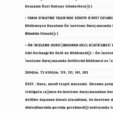
Dosyanın Özel Daireye Gönderileceği )
• TANIK DİNLETME TALEBİNDE SÜREYE RİAYET EDİLMEM
Bildirmeyen Davalının Ön İnceleme Duruşmasında De
Mümkün Olmadığı )
• ÖN İNCELEME DURUŞMASINDA DELİL BİLDİRİLMESİ V
Gibi Herhangi Bir Delil de Bildirmediği – Ön İncel
İnceleme Duruşmasında Delillerini Bildirmesi ve İs
2004/m. 72 6100/m. 119, 121, 141, 203
ÖZET : Dava, menfi tespit davasıdır. Direnme yol
tebligata rağmen ön inceleme duruşmasından önce
deliline dayanan davalı alacaklının, ön inceleme
dinlenilmesinin gerekip gerekmediği noktasında 