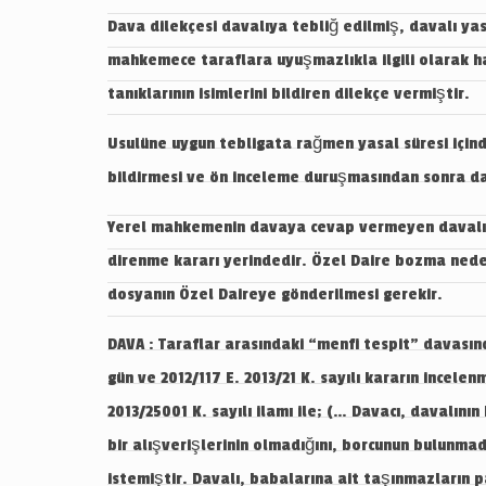
Dava dilekçesi davalıya tebliğ edilmiş, davalı ya
mahkemece taraflara uyuşmazlıkla ilgili olarak h
tanıklarının isimlerini bildiren dilekçe vermiştir.
Usulüne uygun tebligata rağmen yasal süresi içind
bildirmesi ve ön inceleme duruşmasından sonra da i
Yerel mahkemenin davaya cevap vermeyen davalını
direnme kararı yerindedir. Özel Daire bozma nede
dosyanın Özel Daireye gönderilmesi gerekir.
DAVA : Taraflar arasındaki “menfi tespit” davası
gün ve 2012/117 E. 2013/21 K. sayılı kararın incelen
2013/25001 K. sayılı ilamı ile; (… Davacı, davalının
bir alışverişlerinin olmadığını, borcunun bulunmad
istemiştir. Davalı, babalarına ait taşınmazların p