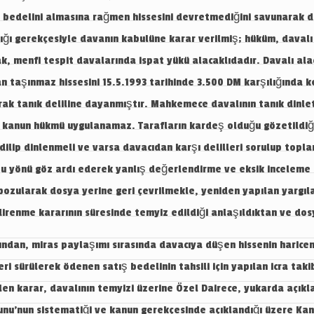
in bedelini almasına rağmen hissesini devretmediğini savunarak 
ğı gerekçesiyle davanın kabulüne karar verilmiş; hüküm, davalı 
rak, menfi tespit davalarında ispat yükü alacaklıdadır. Davalı al
n taşınmaz hissesini 15.5.1993 tarihinde 3.500 DM karşılığında ke
rak tanık deliline dayanmıştır. Mahkemece davalının tanık din
u kanun hükmü uygulanamaz. Tarafların kardeş olduğu gözetildiğ
edilip dinlenmeli ve varsa davacıdan karşı delilleri sorulup topl
u yönü göz ardı ederek yanlış değerlendirme ve eksik inceleme i
 bozularak dosya yerine geri çevrilmekle, yeniden yapılan yar
direnme kararının süresinde temyiz edildiği anlaşıldıktan ve do
meleri Kanunu (6100 Sayılı HMK)’nda yargılamanın makul sürede bitirilmesini sağlamak amacıyla düzenlemeler yapılmış ve bu amaca ulaşılabilmesi için önemli bir katkı sağlayan delillerin bildirilme zamanı özel olarak düzenlenmiştir. Delillerin belirli bir zaman dilimi içinde gösterilip sunulması yargılamayı çabuklaştıracak olmasının yanı sıra, taraflara da gösterilen delillerden haberdar olarak zamanında bunlara karşı delil veya görüş bildirebilme imkanı tanıyacak, böylece uyuşmazlıklar en kısa sürede adilane çözüme kavuşacaktır. Öncelikle 6100 Sayılı HMK’nın delillerin ibrazıyla ilgili “Dava Dilekçesinin İçeriği” başlıklı 119/1-e-f maddesine göre; davacı, dava dilekçesinde, iddiasının dayanağı olan bütün vakıaların sıra numarası altında açık özetlerini ve iddia edilen her bir vakıanın hangi delillerle ispat edileceğini açıkça göstermek zorundadır.” Maddenin gerekçesinde bu gerekliliğin, 6100 Sayılı HMK’da bir yenilik olarak düzenlendiği ifade edilmiştir. Davacının genel ifadelerle delillerini belirtmesi yeterli sayılmayıp hangi delillere dayandığı dilekçeden anlaşılmalıdır. Delillerin bildirilmesine dair bu düzenleme, somutlaştırma yükünün de bir gereğidir (Hakan Pekcanıtez, Oğuz Atalay, Muhammet Özekes, Medeni Usul Hukuku Ders Kitabı, Ankara 2015, 3. Bası, s. 277). 6100 Sayılı HMK’nın “Belgelerin Birlikte Verilmesi” başlıklı 121/1. maddesine göre; dava dilekçesinde gösterilen ve davacının elinde bulunan belgelerin asıllarıyla birlikte harç ve vergiye tabi olmaksızın davalı sayısından bir fazla düzenlenmiş örneklerinin veya sadece örneklerinin dilekçeye eklenerek, mahkemeye verilmesi ve başka yerlerden getirtilecek belge ve dosyalar için de bunların bulunabilmesini sağlayıcı açıklamanın dilekçede yer alması zorunludur. Ayrıca, aynı Kanunun “Cevap Dilekçesinin İçeriği” başlıklı 129/1-d-e. maddelerine göre, cevap dilekçesinde; davalının savunmasının dayanağı olan bütün vakıaların sıra numarası altında açık özetleri ile savunmanın dayanağı olarak ileri sürülen her bir vakıanın hangi delillerle ispat edileceğinin bildirilmesi gerekir. “Bu husus, davalının savunmasını somutlaştırma yükünün gereğidir. Davalı da davacı gibi yazılı delillerini cevap dilekçesine ekleyerek mahkemeye vermeli ve başka yerlerden getirtilecek belge ve dosyalar için de bunların bulunabilmesini sağlayıcı açıklamalarda bulunmalıdır (Hakan Pekcanıtez, Oğuz Atalay, Muhammet Özekes, s. 306). “Süresinde Cevap Dilekçesi Verilmemesinin Sonucu” başlıklı 6100 Sayılı HMK’nın 128/1. maddesine göre; süresi içinde cevap dilekçesi vermemiş olan davalı, davacının dava dilekçesinde ileri sürdüğü vakıaların tamamını inkâr etmiş sayılır.” “Davayı inkar etmiş sayılan davalı, daha sonra ikici cevap dilekçesi veremez. Zira ikinci cevap dilekçesi cevaba cevap dilekçesine karşı verilir. Cevap dilekçesi vermemiş olan davalının sadece inkar ile yetinmiş olduğu varsayılır ve ön inceleme ile tahkikat aşamasında sadece inkar çerçevesinde savunma yapabilir ve bu yönde ispat faaliyetinde bulunarak delil gösterebilir (Hakan Pekcanıtez, Oğuz Atalay, Muhammet Özekes, Sh. 294-295). “Süresinde cevap vermediği için davayı inkar etmiş sayılan davalı, davacının dava dilekçesinde bildirdiği vakıaların doğru olmadığını (inkarı) ispat için karşı delil gösterebilir. Davalı, davayı inkarının karşı delilini göstermek bahanesi ile, yeni vakıalar (mesela zamanaşımı veya borcu ödediğini ileri sürerse, bununla savunmasını genişletmiş olur; bu ise kural olarak yasaktır. Bu halde mahkeme, davacının iddiasının doğru olmadığını ispat için davalının göstereceği delilleri inceleyip, davacının delilleri ile birlikte değerlendirerek varacağı sonuca göre hüküm vermelidir.” (Baki Kuru, Ramazan Arslan, Ejder Yılmaz, Medeni Usul Hukuku Ders Kitabı, Ankara, 2014, 25. Baskı, Sh.317) 6100 Sayılı HMK’nın “Ön İncelemenin Kapsamı” başlıklı 137/1. maddesine göre; dilekçelerin karşılıklı verilmesinden sonra ön inceleme yapılır. Mahkeme ön incelemede; dava şartlarını ve ilk itirazları 