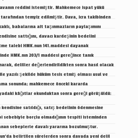
davanın reddini istemiştir. Mahkemece ispat yükü
tarafından temyiz edilmiştir. Dava, icra takibinden
acaklı, babalarına ait taşınmazların paylaşımını
ndisine sattığını, davacı kardeşinin bedelini
letme talebi HMK.nun 141.maddesi dayanak
inde HMK.nın 203/1 maddesi gereğince tanık
anarak, deliller değerlendirildikten sonra hasıl olacak
le yazılı şekilde hüküm tesis etmiş olması usul ve
gılama sonunda; mahkemece önceki kararda
syadaki kâğıtlar okunduktan sonra gereği görüşüldü:
inceler, uyuşmazlık konularını tam olarak belirler, hazırlık işlemleri ile tarafların delillerini sunmaları ve delillerin toplanması için gereken işlemleri yapar, tarafların üzerinde serbestçe tasarruf edebileceği davalarda onları sulhe (Ek ibare: 07/06/2012-6325 S.K./35.md) veya arabuluculuğa teşvik eder ve bu hususları tutanağa geçirir. 6100 Sayılı HMK’nın “Ön İnceleme Duruşması” başlıklı 140/5. maddesine göre; ön inceleme duruşmasında, taraflara dilekçelerinde gösterdikleri, ancak henüz sunmadıkları belgeleri mahkemeye sunmaları veya başka yerden getirtilecek belgelerin getirtilebilmesi amacıyla gereken açıklamayı yapmaları için iki haftalık kesin süre verilir. Bu hususların verilen kesin süre içinde tam olarak yerine getirilmemesi hâlinde, o delile dayanmaktan vazgeçilmiş sayılmasına karar verilir. Aynı Kanunun 119 ve 121. maddelerinde delillerin gösterilmesinden bahsedilmesine rağmen, 137 ve 140. maddelerinde delillerin sunulmasından ve toplanmasından bahsedilmektedir. Burada vurgulanması gereken husus özellikle 140. maddede “dilekçelerinde gösterdikleri” ibaresinin kullanılmış olmasıdır. 6100 Sayılı HMK’nın 140. maddesinin gerekçesinde belirtildiği üzere taraflar, delil olarak dayandıkları belgeleri dilekçelerine ekleyerek vermek ya da başka yerden getirilecekse, bunu belirtmek zorundadırlar. Şayet taraflar, bu konuda yapmaları gereken işlemleri eksik bırakmışlarsa, tahkikata başlamadan önce, taraflara son kez kısa bir süre verilerek bu eksiklikleri tamamlamaları düşünülmüştür. Taraflar bu şanslarını da doğru kullanamazlarsa, artık tahkikat mevcut delillerle yürütülecek ve tarafların o delile dayanmaktan vazgeçtikleri kabul edilecektir. Özetle; 6100 Sayılı HMK’nın 119/1-f maddesine göre; dava dilekçesinde iddia edilen her bir vakıanın hangi delillerle ispat edileceği, 129/1-e maddesine göre de, cevap dilekçesinde; savunmanın dayanağı olarak ileri sürülen her bir vakıanın hangi delillerle ispat edileceğinin belirtilmesi gerekir. 6100 Sayılı HMK’nın 137 ve 140.maddelerinde ise; 119 ve 129.maddelerdeki düzenlemenin aksine, delillerin belirtilmesinden değil, tarafların delillerini sunmaları ve delillerin toplanması için gereken işlemleri yapmasından bahsedilmiştir. Buna göre; delillerin dava ve cevap dilekçelerinde belirtilmesi; dilekçelerinde belirtikleri delillerin en geç ön inceleme duruşmasında mahkemeye sunulması, başka bir yerden getirtilecek olması halinde delillerin toplanması için gerekli işlemlerin yapılması gerekir. Yani dava ve cevap dilekçelerinin verilmesinden sonra tarafların iddia ve savunmalarını kanıtlayıcı delil bildirmeleri mümkün değildir. Dilekçelerin teatisi aşamaları bu şekilde net sürelere bağlı olarak düzenlendikten sonra yasa koyucu, “delil” bildirmenin “süreye” bağlı olduğunu tekrar vurgulayan 145. maddeye yer vermiştir. 6100 Sayılı HMK’nın “Sonradan Delil Gösterilmesi” başlıklı 145/1. maddesine göre; taraflar, Kanunda belirtilen süreden sonra delil gösteremezler. Ancak bir delil