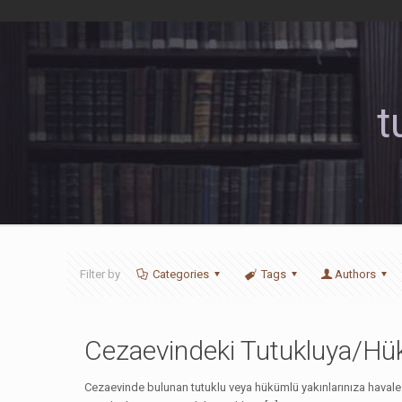
t
Filter by
Categories
Tags
Authors
Cezaevindeki Tutukluya/Hü
Cezaevinde bulunan tutuklu veya hükümlü yakınlarınıza havale