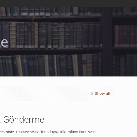
me
Show all
ra Gönderme
leceksiniz. Cezaevindeki Tutukluya/Hükümlüye Para Nasıl