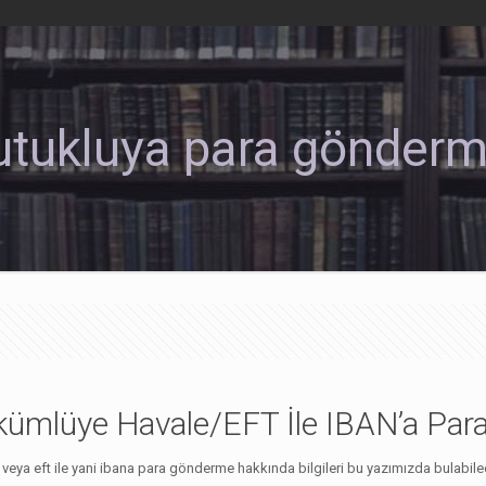
utukluya para gönder
kümlüye Havale/EFT İle IBAN’a Pa
 veya eft ile yani ibana para gönderme hakkında bilgileri bu yazımızda bulabi